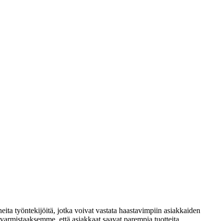
ta työntekijöitä, jotka voivat vastata haastavimpiin asiakkaiden
varmistaaksemme, että asiakkaat saavat parempia tuotteita.