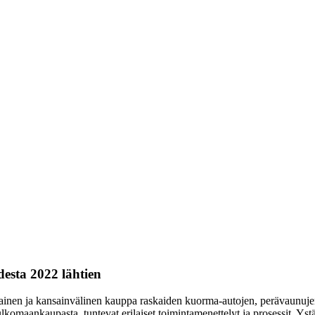
esta 2022 lähtien
ainen ja kansainvälinen kauppa raskaiden kuorma-autojen, perävaunujen
lkomaankaupasta, tuntevat erilaiset toimintamenettelyt ja prosessit. Ys