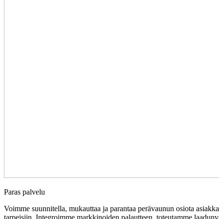
Paras palvelu
Voimme suunnitella, mukauttaa ja parantaa perävaunun osiota asiakkaid
tarpeisiin. Integroimme markkinoiden palautteen, toteutamme laadunval