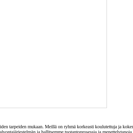
en tarpeiden mukaan. Meillä on ryhmä korkeasti koulutettuja ja kokenei
vontajärjestelmän ja hallitsemme tuotantoprosessia ja menettelytapoja 