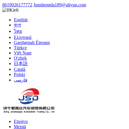
8619026177772
Junshengda189@aliyun.com
Kieli
English
বাংলা
ไทย
Ελληνικά
Gaeilgenah Éireann
Türkçe
Việt Nam
O'zbek
日本語
Català
Polski
فارسی
Etusivu
Meistä