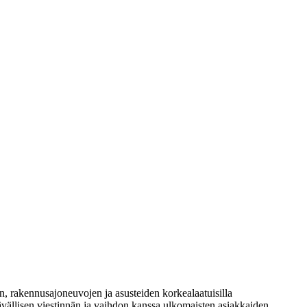
, rakennusajoneuvojen ja asusteiden korkealaatuisilla
tävällisen viestinnän ja vaihdon kanssa ulkomaisten asiakkaiden