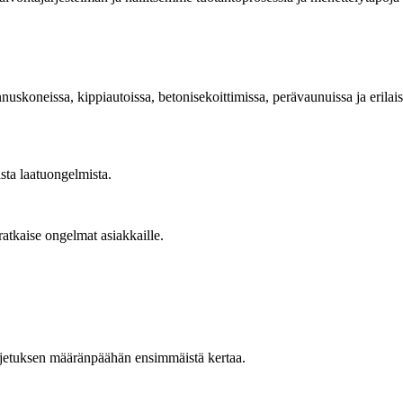
uskoneissa, kippiautoissa, betonisekoittimissa, perävaunuissa ja erilaisis
sta laatuongelmista.
ratkaise ongelmat asiakkaille.
uljetuksen määränpäähän ensimmäistä kertaa.