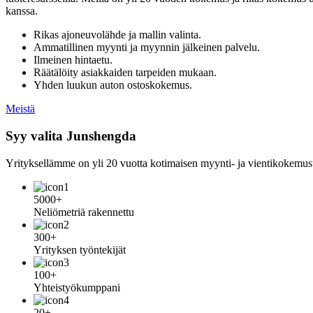
kanssa.
Rikas ajoneuvolähde ja mallin valinta.
Ammatillinen myynti ja myynnin jälkeinen palvelu.
Ilmeinen hintaetu.
Räätälöity asiakkaiden tarpeiden mukaan.
Yhden luukun auton ostoskokemus.
Meistä
Syy valita Junshengda
Yrityksellämme on yli 20 vuotta kotimaisen myynti- ja vientikokemust
5000+
Neliömetriä rakennettu
300+
Yrityksen työntekijät
100+
Yhteistyökumppani
20+