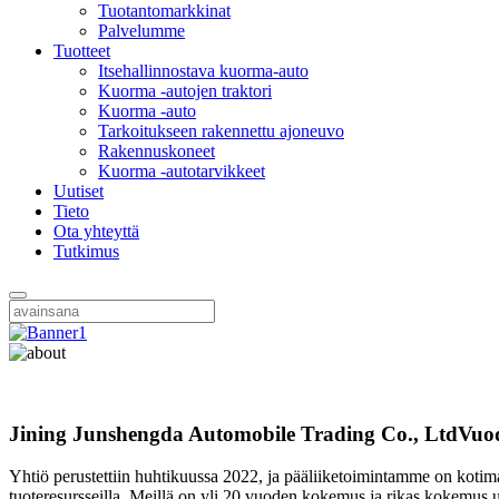
Tuotantomarkkinat
Palvelumme
Tuotteet
Itsehallinnostava kuorma-auto
Kuorma -autojen traktori
Kuorma -auto
Tarkoitukseen rakennettu ajoneuvo
Rakennuskoneet
Kuorma -autotarvikkeet
Uutiset
Tieto
Ota yhteyttä
Tutkimus
Jining Junshengda Automobile Trading Co., Ltd
Vuod
Yhtiö perustettiin huhtikuussa 2022, ja pääliiketoimintamme on kotim
tuoteresursseilla. Meillä on yli 20 vuoden kokemus ja rikas kokemus u